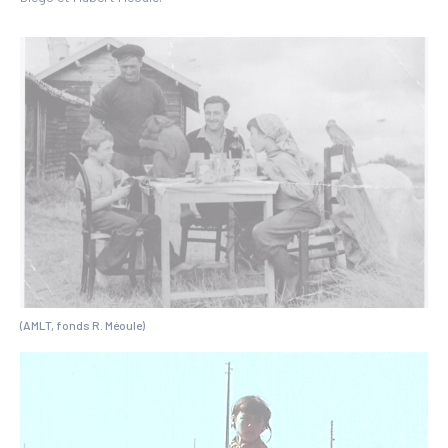
(AMLT, fonds R. Méoule)