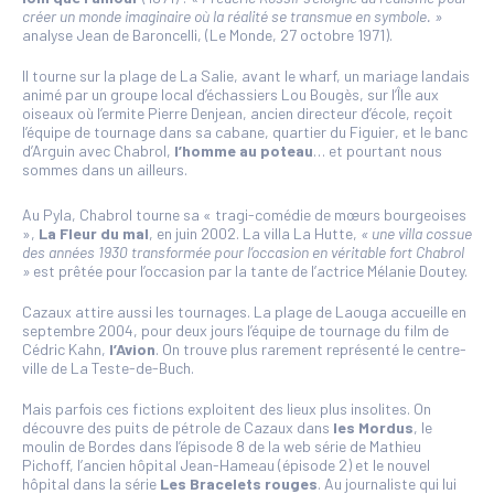
créer un monde imaginaire où la réalité se transmue en symbole.
»
analyse Jean de Baroncelli, (Le Monde, 27 octobre 1971).
Il tourne sur la plage de La Salie, avant le wharf, un mariage landais
animé par un groupe local d’échassiers Lou Bougès, sur l’Île aux
oiseaux où l’ermite Pierre Denjean, ancien directeur d’école, reçoit
l’équipe de tournage dans sa cabane, quartier du Figuier, et le banc
d’Arguin avec Chabrol,
l’homme au poteau
… et pourtant nous
sommes dans un ailleurs.
Au Pyla, Chabrol tourne sa « tragi-comédie de mœurs bourgeoises
»,
La Fleur du mal
, en juin 2002. La villa La Hutte,
« une villa cossue
des années 1930 transformée pour l’occasion en
véritable fort Chabrol
»
est prêtée pour l’occasion par la tante de l’actrice Mélanie Doutey.
Cazaux attire aussi les tournages. La plage de Laouga accueille en
septembre 2004, pour deux jours l’équipe de tournage du film de
Cédric Kahn,
l’Avion
. On trouve plus rarement représenté le centre-
ville de La Teste-de-Buch.
Mais parfois ces fictions exploitent des lieux plus insolites. On
découvre des puits de pétrole de Cazaux dans
les Mordus
, le
moulin de Bordes dans l’épisode 8 de la web série de Mathieu
Pichoff, l’ancien hôpital Jean-Hameau (épisode 2) et le nouvel
hôpital dans la série
Les Bracelets rouges
. Au journaliste qui lui