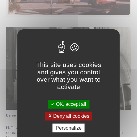
This site uses cookies
and gives you control
over what you want to
activate
OK, accept all
Daniel Picg, projectionniste (AMLT, fonds J.P. Billetorte)
Deny all cookies
M. Mirasson, au terme de son bail au cinéma Le Franklin,fait
Personalize
construire par l’architecte Henri Pfihl son propre cinéma, rue de