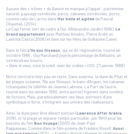
Aucune des « icônes » du Bassin ne manque à l’appel : patrimoine
naturel, paysage ostréicole, parcs, cabanes ostréicoles, ports,
comme celui de Larros dans
Mer belle et agitée
de Pascal
Chaumeil, (2014).
Le Cap Ferret sert de cadre à Oui, d’Alexandre Jardin (1996),
Le
Grand appartement
avec Mathieu Amalric, Pierre Arditi et
Laetitia Casta (2006) et bien sûr les films de Guillaume Canet.
Dans le film
L’île aux Oiseaux
, qui se dit régionaliste, tourné en
octobre 1986 , Guy Marchand joue le personnage de Bélisaire, un
ostréiculteur bourru.
« Dans la vase, sous le soleil, avec les crabes »
(SO, 27 janvier 1988).
Notre territoire n’est pas en reste. Sans surprise, la dune du Pilat et
les plages océanes, l’île aux Oiseaux, le banc d’Arguin, les cabanes
tchanquées (le téléfilm de Jeanne Labrune, La Part de l’autre,
tourné dans les années 1980, entre autres) figurent dans nombre
de fictions. Mais, paradoxalement ces lieux, porteurs d’une
symbolique si forte, s’intègrent aux univers des réalisateurs.
Ainsi, la dune peut être désert lointain (
Lawrence After Arabia
,
2018), et la plage un espace-temps particulier, juin 1940 pour les
besoins du film
Bon Voyage
(2003) de Jean-Paul
Rappeneau. Comme dans le film-poème de Frédéric Rossif,
Aussi
loin que l’amour
(1971) :
« Frédéric Rossif s’éloigne du réalisme pour