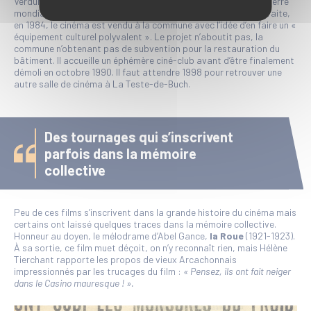
Verdun (actuelle rue Pierre-Dignac) au début de la Seconde Guerre
mondiale,
le Vog
. Il y ajoute un dancing. A son départ à la retraite,
en 1984, le cinéma est vendu à la commune avec l’idée d’en faire un «
équipement culturel polyvalent ». Le projet n’aboutit pas, la
commune n’obtenant pas de subvention pour la restauration du
bâtiment. Il accueille un éphémère ciné-club avant d’être finalement
démoli en octobre 1990. Il faut attendre 1998 pour retrouver une
autre salle de cinéma à La Teste-de-Buch.
Des tournages qui s’inscrivent
parfois dans la mémoire
collective
Peu de ces films s’inscrivent dans la grande histoire du cinéma mais
certains ont laissé quelques traces dans la mémoire collective.
Honneur au doyen, le mélodrame d’Abel Gance,
la Roue
(1921-1923).
À sa sortie, ce film muet déçoit, on n’y reconnaît rien, mais Hélène
Tierchant rapporte les propos de vieux Arcachonnais
impressionnés par les trucages du film :
« Pensez, ils ont fait neiger
dans le Casino mauresque ! ».