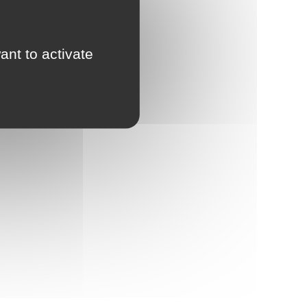
l’isolement et la solitude
ant to activate