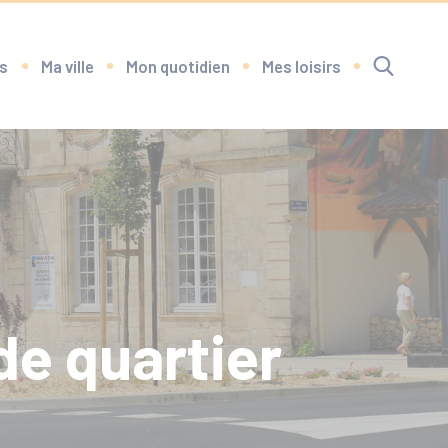
s
Ma ville
Mon quotidien
Mes loisirs
RECHERCHE
de quartier