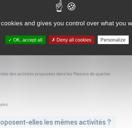
re, tricot, informatique, cours de langues, anglais, espagnol…
a »
visites de convivialité chez des personnes seules pour lutter contre 
 Journées des familles
 cookies and gives you control over what you w
OK, accept all
Deny all cookies
Personalize
re rose
mble des activités proposées dans les Maisons de quartier.
tales
roposent-elles les mêmes activités ?