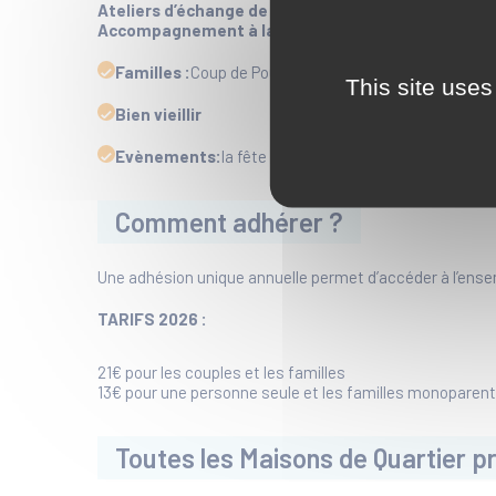
Ateliers d’échange de savoir-faire :
aquarelle, peintu
Accompagnement à la scolarité, projet « Mona Lis
Familles :
Coup de Pouce, activités enfants/parents,
This site uses
Bien vieillir
Evènements:
la fête du jeu, la semaine bleue, octob
Comment adhérer ?
Une adhésion unique annuelle permet d’accéder à l’ense
TARIFS 2026 :
21€ pour les couples et les familles
13€ pour une personne seule et les familles monoparen
Toutes les Maisons de Quartier p