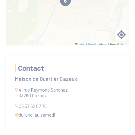
6
Me locali
Leaflet
|
©
OpenStreetMap
contributors ©
CARTO
Contact
Maison de Quartier Cazaux
4, rue Raymond Sanchez
33260 Cazaux
05 57 52 87 76
du lundi au samedi