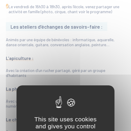
Le vendredi de 16h30 à 18h30, après l’école, venez partager une
activité en famille (photo, cirque, chant voir le programme)
Les ateliers d’échanges de savoirs-faire :
Animés par une équipe de bénévoles : informatique, aquarelle,
danse orientale, guitare, conversation anglaise, peinture…
L’apiculture :
Avec la création d’un rucher partagé, géré par un groupe
d’habitants
La photo :
Avec un atelier pour apprendre et progresser ensemble en
numérique comme en argentique.
This site uses cookies
Le chant :
and gives you control