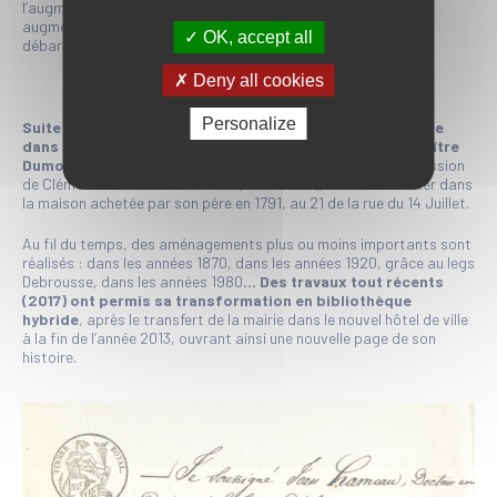
l’augmentation des voyageurs amenés par le chemin de fer,
augmentation qui devra naître de l’achèvement prochain du
OK, accept all
débarcadère d’Eyrac ».
Deny all cookies
Personalize
Suite à une ordonnance du 23 juin 1846, le bâtiment entre
dans le patrimoine communal par acte passé devant Maître
Dumora, le 20 novembre.
Jean Hameau, qui prend la succession
de Clément Soulié comme maire (1844-1848), retourne habiter dans
la maison achetée par son père en 1791, au 21 de la rue du 14 Juillet.
Au fil du temps, des aménagements plus ou moins importants sont
réalisés : dans les années 1870, dans les années 1920, grâce au legs
Debrousse, dans les années 1980
… Des travaux tout récents
(2017) ont permis sa transformation en bibliothèque
hybride
, après le transfert de la mairie dans le nouvel hôtel de ville
à la fin de l’année 2013, ouvrant ainsi une nouvelle page de son
histoire.