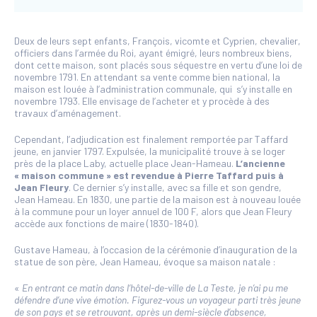
Deux de leurs sept enfants, François, vicomte et Cyprien, chevalier,
officiers dans l’armée du Roi, ayant émigré, leurs nombreux biens,
dont cette maison, sont placés sous séquestre en vertu d’une loi de
novembre 1791. En attendant sa vente comme bien national, la
maison est louée à l’administration communale, qui s’y installe en
novembre 1793. Elle envisage de l’acheter et y procède à des
travaux d’aménagement.
Cependant, l’adjudication est finalement remportée par Taffard
jeune, en janvier 1797. Expulsée, la municipalité trouve à se loger
près de la place Laby, actuelle place Jean-Hameau.
L’ancienne
« maison commune » est revendue à Pierre Taffard puis à
Jean Fleury
. Ce dernier s’y installe, avec sa fille et son gendre,
Jean Hameau. En 1830, une partie de la maison est à nouveau louée
à la commune pour un loyer annuel de 100 F, alors que Jean Fleury
accède aux fonctions de maire (1830-1840).
Gustave Hameau, à l’occasion de la cérémonie d’inauguration de la
statue de son père, Jean Hameau, évoque sa maison natale :
«
En entrant ce matin dans l’hôtel-de-ville de La Teste, je n’ai pu me
défendre d’une vive émotion. Figurez-vous un voyageur parti très jeune
de son pays et se retrouvant, après un demi-siècle d’absence,