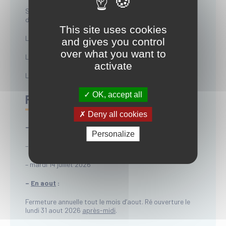
Service Petite Enfance – 3, allée Camille Julian La Teste-
de-Buch :
This site uses cookies
Le lundi de 9h15 à 12h15 et de 15h à 18h
and gives you control
over what you want to
Le mardi de 9h15 à 12h15
activate
Le mercredi de 15h45 à 18h15
OK, accept all
Fermeture - Eté
Deny all cookies
–
En juillet
:
Personalize
– lundi 13 juillet 2026
– mardi 14 juillet 2026
–
En aout
:
Fermeture annuelle tout le mois d’aout. Ré ouverture le
lundi 31 aout 2026
après-midi
.