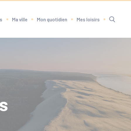
s
Ma ville
Mon quotidien
Mes loisirs
RECHERCHE
rs