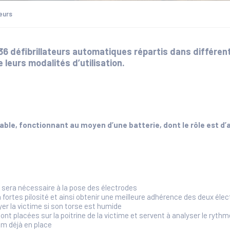
teurs
 36 défibrillateurs automatiques répartis dans différen
 leurs modalités d’utilisation.
able, fonctionnant au moyen d’une batterie, dont le rôle est d’
 sera nécessaire à la pose des électrodes
 à fortes pilosité et ainsi obtenir une meilleure adhérence des deux éle
uyer la victime si son torse est humide
t placées sur la poitrine de la victime et servent à analyser le rythme
ium déjà en place