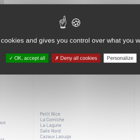
brillateurs
o en
 cookies and gives you control over what you w
Défibrillateurs supplémentaires Été
OK, accept all
Deny all cookies
Personalize
Petit Nice
La Corniche
aux
La Lagune
Salie Nord
Cazaux Laouga
aux