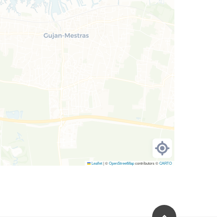
Me localiser
Leaflet
|
©
OpenStreetMap
contributors ©
CARTO