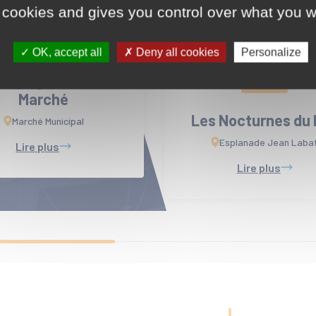
 cookies and gives you control over what you w
07
AOÛT
OK, accept all
Deny all cookies
Personalize
11
 Guinguettes du
AOÛT
Marché
Les Nocturnes du
Marché Municipal
Esplanade Jean Laba
Lire plus
Lire plus