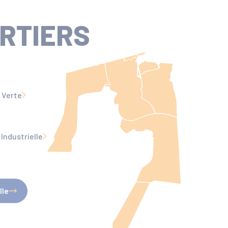
RTIERS
e Verte
Industrielle
lle