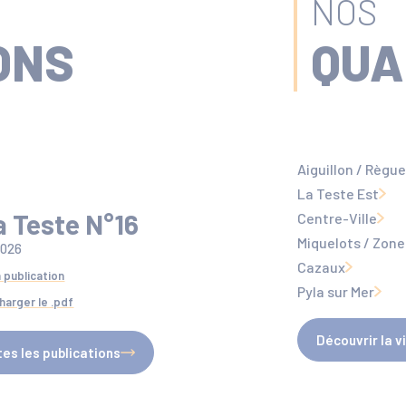
NOS
ONS
QUA
Aiguillon / Règu
La Teste Est
a Teste N°16
Centre-Ville
Miquelots / Zone 
2026
Cazaux
a publication
Pyla sur Mer
harger le .pdf
Découvrir la vi
es les publications