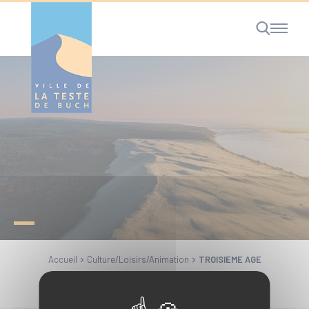
Cookies management panel
RECHERCHE
Accueil
Culture/Loisirs/Animation
TROISIEME AGE
Partager la page