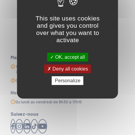
This site uses cookies
and gives you control
over what you want to
activate
Mairie
OK, accept all
1 Esplanade Edmond Doré
Deny all cookies
33164 La Teste-de-Buch
05 56 22 35 00
Personalize
Horaires d'ouvertures
Du lundi au vendredi de 8h30 à 17h15
Suivez-nous