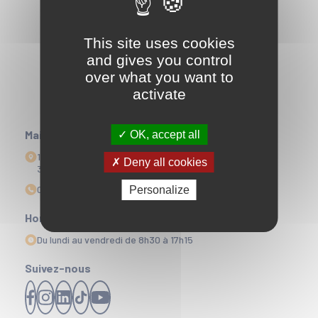
This site uses cookies
and gives you control
over what you want to
activate
Mairie
OK, accept all
1 Esplanade Edmond Doré
Deny all cookies
33164 La Teste-de-Buch
05 56 22 35 00
Personalize
Horaires d'ouvertures
Du lundi au vendredi de 8h30 à 17h15
Suivez-nous