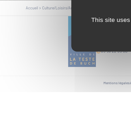
Accueil
Culture/Loisirs/Animation
TRAVAUX MANUELS
This site uses
Mairie
1 Esplanade Ed
33164 La Teste
05 56 22 35 00
Mentions légales