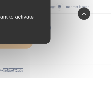
Partager la page
Imprimer la page
ant to activate
'inscrire à La Teste News
ous contacter
ite