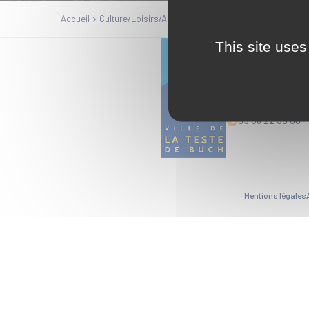
Accueil
Culture/Loisirs/Animation
JEUX DE SOCIÉTÉ
This site uses
Mairie
1 Esplanade Ed
33164 La Teste
05 56 22 35 00
Mentions légales