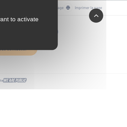
Partager la page
Imprimer la page
ant to activate
'inscrire à La Teste News
ous contacter
ite