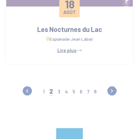
18
AOÛT
Les Nocturnes du Lac
Esplanade Jean Labat
Lire plus
2
1
3
4
5
6
7
8