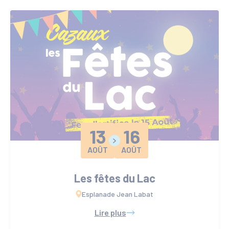
13
16
AOÛT
AOÛT
Les fêtes du Lac
Esplanade Jean Labat
Lire plus