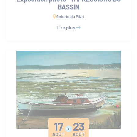
BASSIN
Galerie du Pilat
Lire plus
17
23
AOÛT
AOÛT