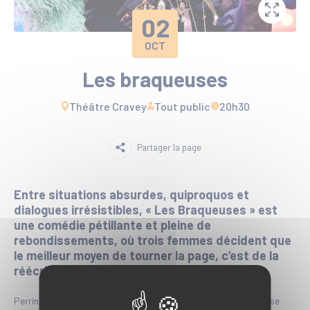
02
OCT
Les braqueuses
Théâtre Cravey
Tout public
20h30
Partager la page
Entre situations absurdes, quiproquos et
dialogues irrésistibles, « Les Braqueuses » est
une comédie pétillante et pleine de
rebondissements, où trois femmes décident que
le meilleur moyen de tourner la page, c’est de la
réécrire…
Perrine, fraîchement larguée par son mari bijoutier, refuse de se