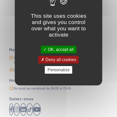
This site uses cookies
and gives you control
over what you want to
activate
Mairie
OK, accept all
1 Esplanade Edmond Doré
Deny all cookies
33164 La Teste-de-Buch
05 56 22 35 00
Personalize
Horaires d'ouvertures
Du lundi au vendredi de 8h30 à 17h15
Suivez-nous