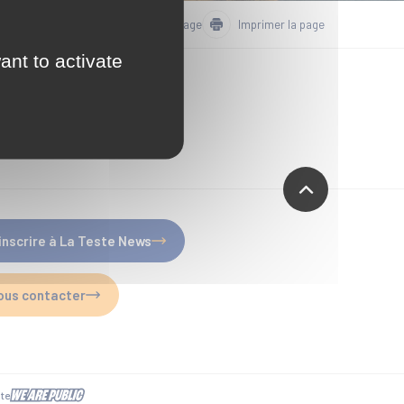
Partager la page
Imprimer la page
ant to activate
'inscrire à La Teste News
ous contacter
ite