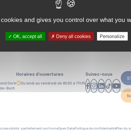
 cookies and gives you control over what you w
OK, accept all
Deny all cookies
Personalize
Horaires d'ouvertures
Suivez-nous
S
mond Doré
Du lundi au vendredi de 8h30 à 17h15
-de-Buch
N
Accessibilité : partiellement conforme
Open Data
Politique de confidentialité
Plan du s