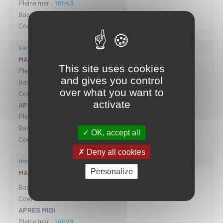
Pleine mer :
18h43
Basse mer :
12h31
Coeff :
100
sam. 08/08
MATIN
This site uses cookies
Pleine mer :
01h56
and gives you control
Basse mer :
06h24
over what you want to
Coeff :
51
activate
APRÈS MIDI
Pleine mer :
13h10
Basse mer :
19h18
OK, accept all
Coeff :
50
Deny all cookies
dim. 09/08
Personalize
MATIN
Basse mer :
07h50
Coeff :
APRÈS MIDI
Pleine mer :
14h29