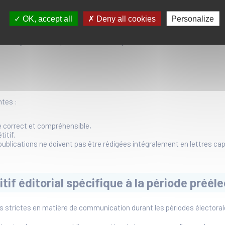
u au respect de la vie privée,
données à caractère personnel,
OK, accept all
Deny all cookies
Personalize
ews).
ns rapport avec le sujet.
 des agents municipaux ou tout autre personne
ntes :
e correct et compréhensible,
itif.
ublications ne doivent pas être rédigées intégralement en lettres capi
tif éditorial spécifique à la période prééle
les strictes en matière de communication durant les périodes électoral