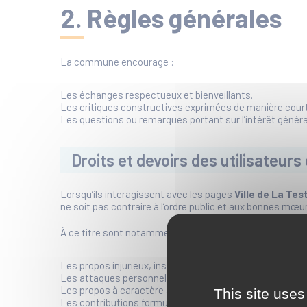
2. Règles générales
La commune encourage :
Les échanges respectueux et bienveillants.
Les critiques constructives exprimées de manière court
Les questions ou remarques portant sur l’intérêt général,
Droits et devoirs des utilisateur
Lorsqu’ils interagissent avec les pages
Ville de La Te
ne soit pas contraire à l’ordre public et aux bonnes mœu
À ce titre sont notamment interdits, sans que cette list
Les propos injurieux, insultants, diffamatoires, obscè
Les attaques personnelles, menaces ou intimidations.
Les propos à caractère agressif, incitant à la haine ou la
This site uses
Les contributions formulées de manière injurieuse ou gr