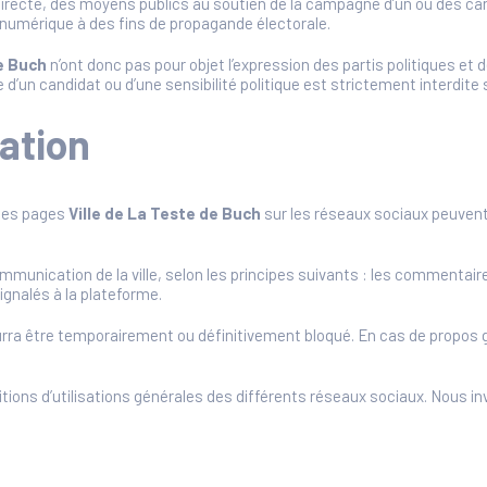
 indirecte, des moyens publics au soutien de la campagne d’un ou des c
n numérique à des fins de propagande électorale.
de Buch
n’ont donc pas pour objet l’expression des partis politiques et d
e d’un candidat ou d’une sensibilité politique est strictement interdite
ation
 les pages
Ville de La Teste de Buch
sur les réseaux sociaux peuven
ommunication de la ville, selon les principes suivants : les commenta
gnalés à la plateforme.
urra être temporairement ou définitivement bloqué. En cas de propos g
tions d’utilisations générales des différents réseaux sociaux. Nous inv