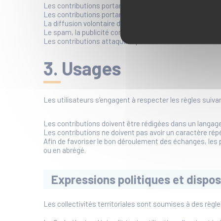
Les contributions portant atteinte au droit à l’image et/o
Les contributions portant atteinte à la protection des 
La diffusion volontaire de fausses informations (fake n
Le spam, la publicité commerciale, les liens externes sa
Les contributions attaquant personnellement des élus,
3. Usages
Les utilisateurs s’engagent à respecter les règles suiva
Les contributions doivent être rédigées dans un langag
Les contributions ne doivent pas avoir un caractère répét
Afin de favoriser le bon déroulement des échanges, les p
ou en abrégé.
Expressions politiques et disposi
Les collectivités territoriales sont soumises à des règ