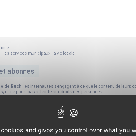
oise.
 les services municipaux, la vie locale.
s et abonnés
ste de Buch
, les internautes s’engagent à ce que le contenu de leurs c
rs, et ne porte pas atteinte aux droits des personnes.
e ne soit exhaustive :
nes, discriminatoires, à caractère raciste, xénophobe, homophobe, nég
 violence.
 cookies and gives you control over what you w
ossière,