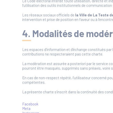
Le Code électoral interdit toute utilisation, directe et
l’utilisation des outils institutionnels de communicatio
Les réseaux sociaux officiels de
la Ville de La Teste 
intervention et prise de position en faveur ou à l’encontr
4. Modalités de modér
Les espaces d’information et d’échange constitués par
contributions ne respecteraient pas cette charte.
La modération est assurée a posteriori par le service c
pourront être masqués, supprimés sans préavis, voire si
En cas de non-respect répété, l’utilisateur concerné po
compétentes.
La présente charte s’inscrit dans la continuité des condi
Facebook
Meta
Instagram