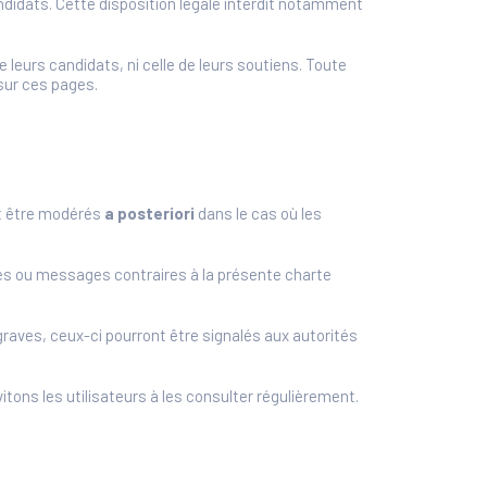
andidats. Cette disposition légale interdit notamment
e leurs candidats, ni celle de leurs soutiens. Toute
 sur ces pages.
t être modérés
a posteriori
dans le cas où les
ires ou messages contraires à la présente charte
raves, ceux-ci pourront être signalés aux autorités
itons les utilisateurs à les consulter régulièrement.