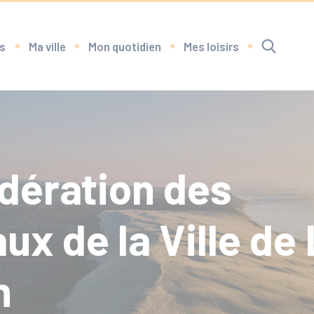
s
Ma ville
Mon quotidien
Mes loisirs
dération des
RECHERCHE
ux de la Ville de
h