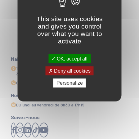
This site uses cookies
and gives you control
over what you want to
activate
Mairie
OK, accept all
1 Esplanade Edmond Doré
Deny all cookies
33164 La Teste-de-Buch
05 56 22 35 00
Personalize
Horaires d'ouvertures
Du lundi au vendredi de 8h30 à 17h15
Suivez-nous