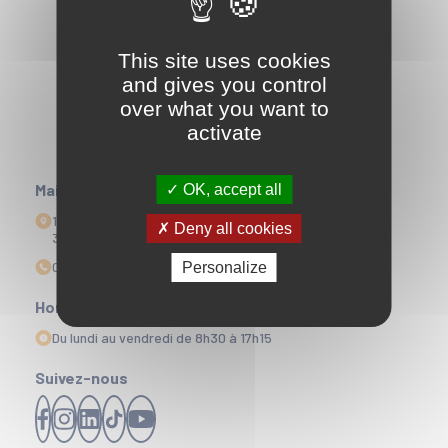
This site uses cookies
and gives you control
over what you want to
activate
Mairie
OK, accept all
1 Esplanade Edmond Doré
Deny all cookies
33164 La Teste-de-Buch
05 56 22 35 00
Personalize
Horaires d'ouvertures
Du lundi au vendredi de 8h30 à 17h15
Suivez-nous