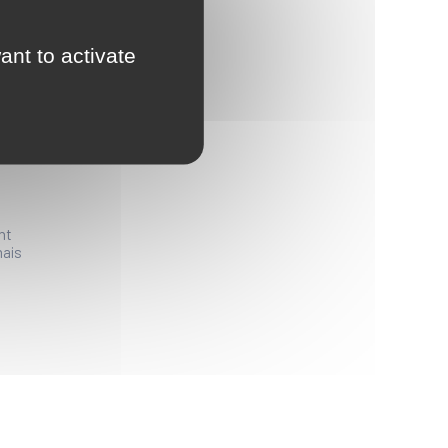
ant to activate
2.
’as un
nt
mais