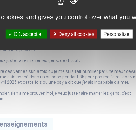
Partager la page
Imprimer la page
 cookies and gives you control over what you w
le sniper dans l’émission “ Quelle époque! » de Léa Salamé sur France 
OK, accept all
Deny all cookies
Personalize
dans le stand-up, un mec m’a dit: “si tu montes sur scène, c”est que t
hose à te prouver.’
eux juste faire marrer les gens, c’est tout.
re des vannes sur la fois où je me suis fait humilier par une meuf deva
 je me suis caché dans un buisson pendant 8h pour pas me faire taper, 
vril 2023 et cette fois où une psy a dit que j’étais incapable d’aimer.
mbler, rien à me prouver. Moi je veux juste faire marrer les gens, c’est
in
t renseignements