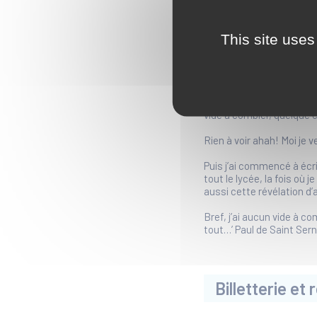
This site uses
Le Saviez-vous?
Paul de Saint Sernin est 
“ Quand je me suis lancé 
vide à combler, quelque c
Rien à voir ahah! Moi je v
Puis j’ai commencé à écri
tout le lycée, la fois où
aussi cette révélation d’a
Bref, j’ai aucun vide à co
tout…’ Paul de Saint Sern
Billetterie e