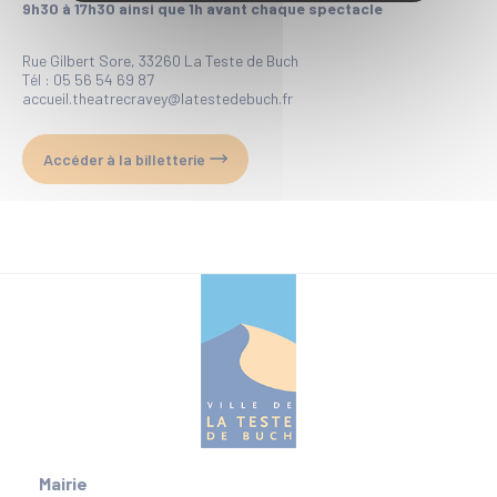
9h30 à 17h30 ainsi que 1h avant chaque spectacle
Rue Gilbert Sore, 33260 La Teste de Buch
Tél : 05 56 54 69 87
accueil.theatrecravey@latestedebuch.fr
Accéder à la billetterie
Mairie