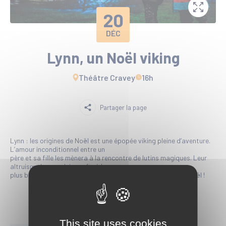
20
DÉC
Lynn, un Noël viking
Théâtre Cravey
16h
Partager la page
Lynn : les origines de Noël est une épopée viking pleine d’aventure.
L’amour inconditionnel entre un
père et sa fille les mènera à la rencontre de lutins magiques. Leur
altruisme les conduira enfin à la
plus belle des entreprises : Créer la toute première fête de Noël !
This site uses cookies