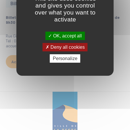
Billetterie et renseignements
and gives you control
over what you want to
Billets en vente au Théâtre Cravey, du mardi au Vendredi de
activate
9h30 à 17h30 ainsi que 1h avant chaque spectacle
OK, accept all
Rue Gilbert Sore, 33260 La Teste de Buch
Tél : 05 56 54 69 87
accueil.theatrecravey@latestedebuch.fr
Deny all cookies
Personalize
Accéder à la billetterie