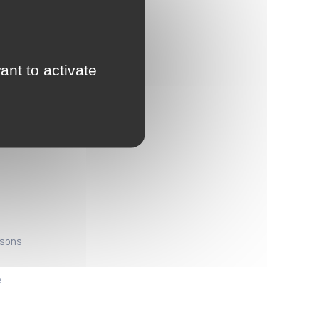
ant to activate
où
’on
te une
nsons
é