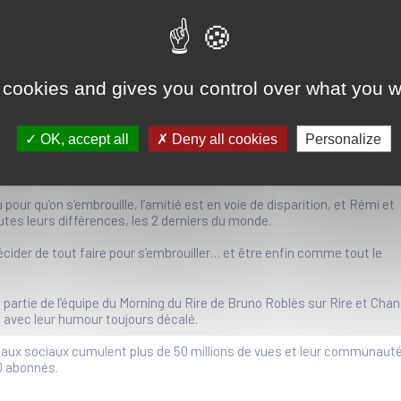
Théâtre Cravey
Tout public
20h30
Partager la page
Imprimer la page
 cookies and gives you control over what you w
e, ils vous livrent leur vision percutante du monde actuel. Ce monde 
OK, accept all
Deny all cookies
Personalize
nouvelle religion, où les codes Netflix sont devenus la seule chose qu
désaccord sur le temps de cuisson des œufs mollets peut occuper tou
MTV.
pour qu’on s’embrouille, l’amitié est en voie de disparition, et Rémi et
tes leurs différences, les 2 derniers du monde.
 décider de tout faire pour s’embrouiller… et être enfin comme tout le
t partie de l’équipe du Morning du Rire de Bruno Roblès sur Rire et Cha
és avec leur humour toujours décalé.
eaux sociaux cumulent plus de 50 millions de vues et leur communaut
0 abonnés.