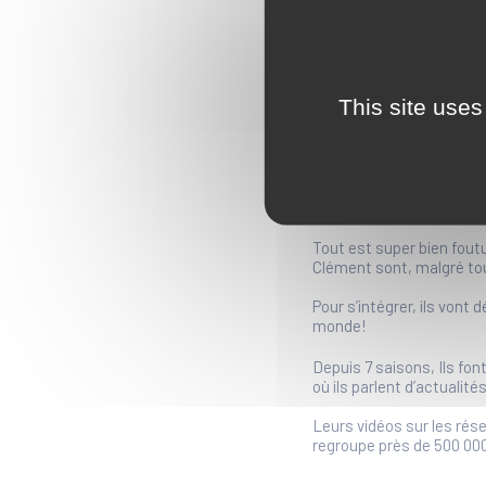
This site uses
Dans ce nouveau spectacl
Instagram est devenu LA 
partage, et où un petit 
journée de débat sur BF
Tout est super bien foutu 
Clément sont, malgré tou
Pour s’intégrer, ils vont
monde!
Depuis 7 saisons, Ils fon
où ils parlent d’actualit
Leurs vidéos sur les rés
regroupe près de 500 00