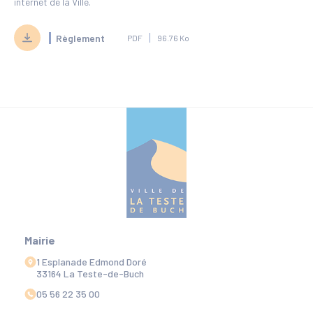
internet de la Ville.
Règlement
PDF
96.76 Ko
Mairie
1 Esplanade Edmond Doré
33164 La Teste-de-Buch
05 56 22 35 00