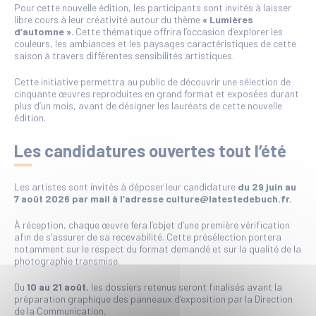
Pour cette nouvelle édition, les participants sont invités à laisser
libre cours à leur créativité autour du thème
« Lumières
d’automne »
. Cette thématique offrira l’occasion d’explorer les
couleurs, les ambiances et les paysages caractéristiques de cette
saison à travers différentes sensibilités artistiques.
Cette initiative permettra au public de découvrir une sélection de
cinquante œuvres reproduites en grand format et exposées durant
plus d’un mois, avant de désigner les lauréats de cette nouvelle
édition.
Les candidatures ouvertes tout l’été
Les artistes sont invités à déposer leur candidature
du 29 juin au
7 août 2026 par mail à l’adresse culture@latestedebuch.fr.
À réception, chaque œuvre fera l’objet d’une première vérification
afin de s’assurer de sa recevabilité. Cette présélection portera
notamment sur le respect du format demandé et sur la qualité de la
photographie transmise.
Du
10 au 21 août
, les dossiers retenus seront finalisés avant la
préparation graphique des panneaux d’exposition par la Direction
de la Communication.