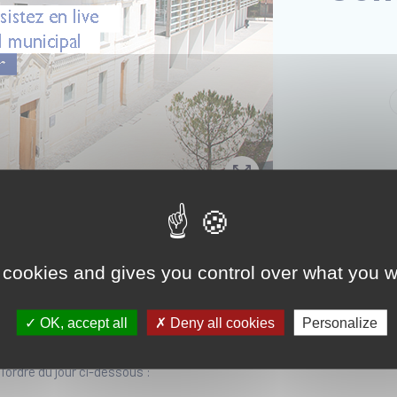
du Conseil Municipal aura lieu vendredi 5 juin 2026, à 1
 cookies and gives you control over what you w
 Ville.
éunira en présence du public. Compte-tenu de la configuration de la sa
OK, accept all
Deny all cookies
Personalize
’ordre du jour ci-dessous :