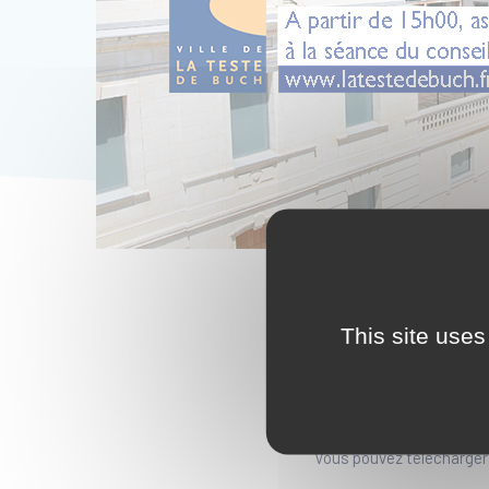
La prochaine séance 
This site uses
Conseil de l’Hôtel de
Ce conseil municipal se r
public sera autorisé.
Vous pouvez télécharger l