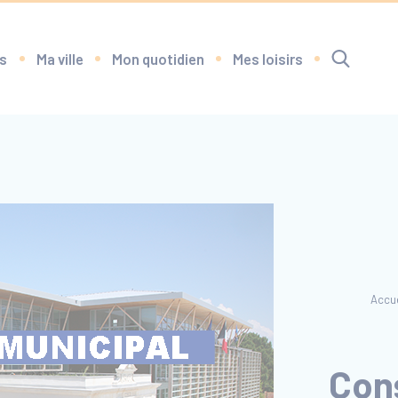
s
Ma ville
Mon quotidien
Mes loisirs
RECHERCHE
Accue
Cons