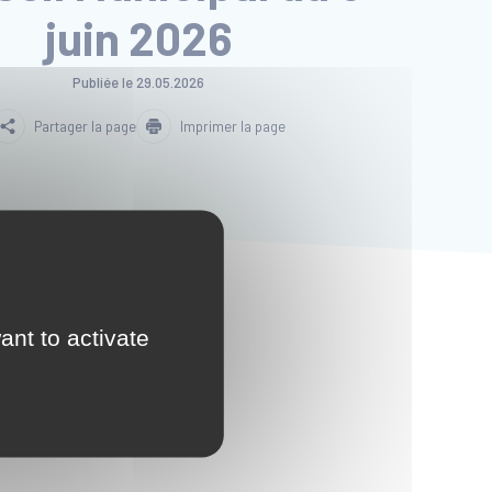
juin 2026
Publiée le
29.05.2026
Partager la page
Imprimer la page
8h en salle du
ant to activate
lle, un accès limité du