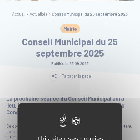
Accueil
Actualités
Conseil Municipal du 25 septembre 2025
Mairie
Conseil Municipal du 25
septembre 2025
Publiée le
25.09.2025
Partager la page
La prochaine séance du Conseil Municipal aura
lieu, jeudi 25 septembre 2025, à 15h en salle du
Conseil de l’Hôtel de Ville.
Ce conseil municipal se réunira en présence du public. Compte-tenu
de la configuration de la salle, un accès limité du public sera
autorisé.
This site uses cookies