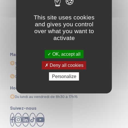
This site uses cookies
and gives you control
over what you want to
activate
Mairie
OK, accept all
1 Esplanade Edmond Doré
Deny all cookies
33164 La Teste-de-Buch
05 56 22 35 00
Personalize
Horaires d'ouvertures
Du lundi au vendredi de 8h30 à 17h15
Suivez-nous